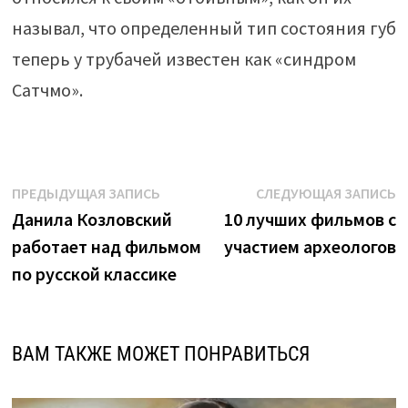
называл, что определенный тип состояния губ
теперь у трубачей известен как «синдром
Сатчмо».
Навигация
Предыдущая
С
ПРЕДЫДУЩАЯ ЗАПИСЬ
СЛЕДУЮЩАЯ ЗАПИСЬ
запись:
з
Данила Козловский
10 лучших фильмов с
по
работает над фильмом
участием археологов
записям
по русской классике
ВАМ ТАКЖЕ МОЖЕТ ПОНРАВИТЬСЯ