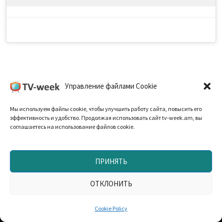
Управление файлами Cookie
Мы используем файлы cookie, чтобы улучшить работу сайта, повысить его
эффективность и удобство. Продолжая использовать сайт tv-week.am, вы
Cookie Policy (EU)
соглашаетесь на использование файлов cookie.
Политика Конфиденциальности
ПРИНЯТЬ
ОТКЛОНИТЬ
Запрещено использование материалов TV-неделя без
согласования с редакцией. При использовании
Cookie Policy
материалов прямая текстовая ссылка на TV-week.am —