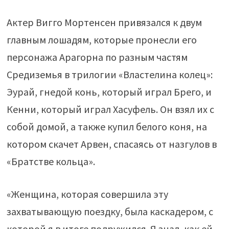
Актер Вигго Мортенсен привязался к двум
главным лошадям, которые пронесли его
персонажа Арагорна по разным частям
Средиземья в трилогии «Властелина колец»:
Эурай, гнедой конь, который играл Брего, и
Кенни, который играл Хасуфель. Он взял их с
собой домой, а также купил белого коня, на
котором скачет Арвен, спасаясь от назгулов в
«Братстве кольца».
«Женщина, которая совершила эту
захватывающую поездку, была каскадером, с
которой я в итоге подружился. Я знал, как ей