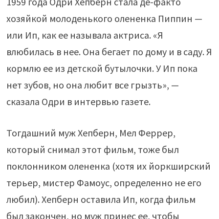
1959 года Одри Хепберн стала де-факто
хозяйкой молоденького олененка Пиппин —
или Ип, как ее называла актриса. «Я
влюбилась в нее. Она бегает по дому и в саду. Я
кормлю ее из детской бутылочки. У Ип пока
нет зубов, но она любит все грызть», —
сказала Одри в интервью газете.
Тогдашний муж Хепберн, Мел Феррер,
который снимал этот фильм, тоже был
поклонником олененка (хотя их йоркширский
терьер, мистер Фамоус, определенно не его
любил). Хепберн оставила Ип, когда фильм
был закончен, но муж принес ее, чтобы