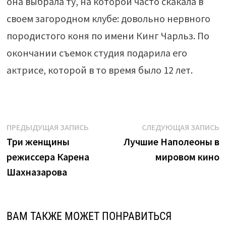
она выбрала ту, на которой часто скакала в
своем загородном клубе: довольно нервного
породистого коня по имени Кинг Чарльз. По
окончании съемок студия подарила его
актрисе, которой в то время было 12 лет.
Навигация
Предыдущая
С
ПРЕДЫДУЩАЯ ЗАПИСЬ
СЛЕДУЮЩАЯ ЗАПИСЬ
запись:
з
Три женщины
Лучшие Наполеоны в
по
режиссера Карена
мировом кино
записям
Шахназарова
ВАМ ТАКЖЕ МОЖЕТ ПОНРАВИТЬСЯ