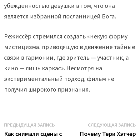
убежденностью девушки в том, что она
является избранной посланницей Бога.
Режиссёр стремился создать «некую форму
мистицизма, приводящую в движение тайные
связи в гармонии, где зритель — участник, а
кино — лишь каркас». Несмотря на
экспериментальный подход, фильм не
получил широкого признания.
Навигация
Предыдущая
С
ПРЕДЫДУЩАЯ ЗАПИСЬ
СЛЕДУЮЩАЯ ЗАПИСЬ
запись:
з
Как снимали сцены с
Почему Тери Хэтчер
по