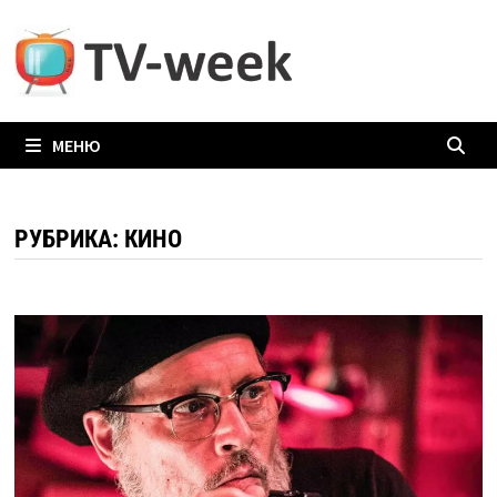
Перейти
к
содержимому
МЕНЮ
РУБРИКА:
КИНО