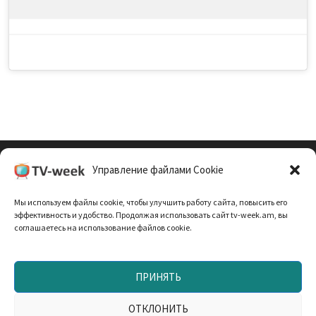
Управление файлами Cookie
Cookie Policy (EU)
Мы используем файлы cookie, чтобы улучшить работу сайта, повысить его
Политика Конфиденциальности
эффективность и удобство. Продолжая использовать сайт tv-week.am, вы
соглашаетесь на использование файлов cookie.
ПРИНЯТЬ
Запрещено использование материалов TV-неделя без
согласования с редакцией. При использовании
ОТКЛОНИТЬ