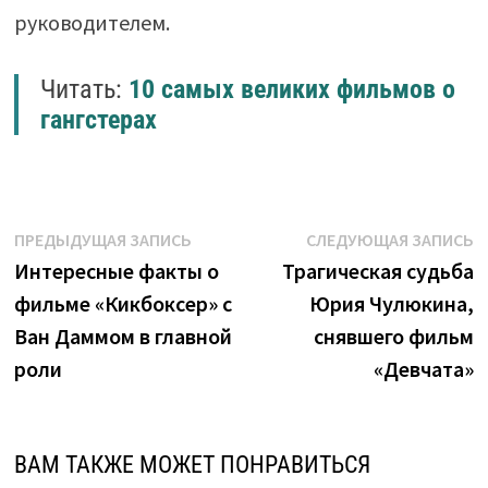
руководителем.
Читать:
10 самых великих фильмов о
гангстерах
Навигация
Предыдущая
С
ПРЕДЫДУЩАЯ ЗАПИСЬ
СЛЕДУЮЩАЯ ЗАПИСЬ
запись:
з
Интересные факты о
Трагическая судьба
по
фильме «Кикбоксер» с
Юрия Чулюкина,
записям
Ван Даммом в главной
снявшего фильм
роли
«Девчата»
ВАМ ТАКЖЕ МОЖЕТ ПОНРАВИТЬСЯ