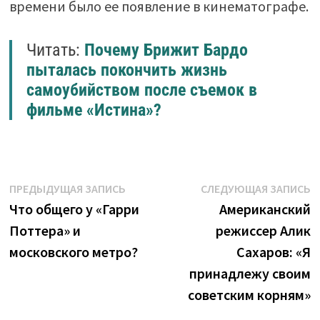
времени было ее появление в кинематографе.
Читать:
Почему Брижит Бардо
пыталась покончить жизнь
самоубийством после съемок в
фильме «Истина»?
Навигация
Предыдущая
С
ПРЕДЫДУЩАЯ ЗАПИСЬ
СЛЕДУЮЩАЯ ЗАПИСЬ
запись:
з
Что общего у «Гарри
Американский
по
Поттера» и
режиссер Алик
записям
московского метро?
Сахаров: «Я
принадлежу своим
советским корням»