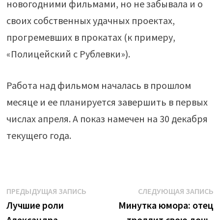
новогодними фильмами, но не забывала и о
своих собственных удачных проектах,
прогремевших в прокатах (к примеру,
«Полицейский с Рублевки»).
Работа над фильмом началась в прошлом
месяце и ее планируется завершить в первых
числах апреля. А показ намечен на 30 декабря
текущего года.
Навигация
Предыдущая
С
ПРЕДЫДУЩАЯ ЗАПИСЬ
СЛЕДУЮЩАЯ ЗАПИСЬ
запись:
з
Лучшие роли
Минутка юмора: отец
по
Александра
троллит свою дочь,