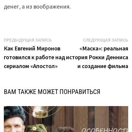
денег, а из воображения.
Навигация
Предыдущая
С
ПРЕДЫДУЩАЯ ЗАПИСЬ
СЛЕДУЮЩАЯ ЗАПИСЬ
запись:
з
Как Евгений Миронов
«Маска»: реальная
по
готовился к работе над
история Рокки Денниса
записям
сериалом «Апостол»
и создание фильма
ВАМ ТАКЖЕ МОЖЕТ ПОНРАВИТЬСЯ