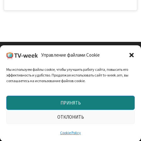
Управление файлами Cookie
Cookie Policy (EU)
Мы используем файлы cookie, чтобы улучшить работу сайта, повысить его
Политика Конфиденциальности
эффективность и удобство. Продолжая использовать сайт tv-week.am, вы
соглашаетесь на использование файлов cookie.
ПРИНЯТЬ
Запрещено использование материалов TV-неделя без
согласования с редакцией. При использовании
ОТКЛОНИТЬ
материалов прямая текстовая ссылка на TV-week.am —
обязательна. Работает на
WordPress
и
Bam
.
Cookie Policy