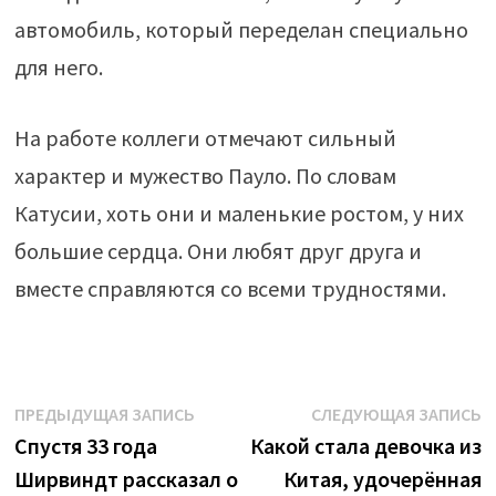
автомобиль, который переделан специально
для него.
На работе коллеги отмечают сильный
характер и мужество Пауло. По словам
Катусии, хоть они и маленькие ростом, у них
большие сердца. Они любят друг друга и
вместе справляются со всеми трудностями.
Навигация
Предыдущая
С
ПРЕДЫДУЩАЯ ЗАПИСЬ
СЛЕДУЮЩАЯ ЗАПИСЬ
запись:
з
Спустя 33 года
Какой стала девочка из
по
Ширвиндт рассказал о
Китая, удочерённая