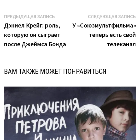
Навигация
Предыдущая
С
ПРЕДЫДУЩАЯ ЗАПИСЬ
СЛЕДУЮЩАЯ ЗАПИСЬ
запись:
з
Дэниел Крейг: роль,
У «Союзмультфильма»
по
которую он сыграет
теперь есть свой
записям
после Джеймса Бонда
телеканал
ВАМ ТАКЖЕ МОЖЕТ ПОНРАВИТЬСЯ