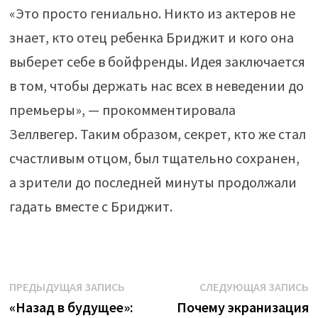
«Это просто гениально. Никто из актеров не
знает, кто отец ребенка Бриджит и кого она
выберет себе в бойфренды. Идея заключается
в том, чтобы держать нас всех в неведении до
премьеры», — прокомментировала
Зеллвегер. Таким образом, секрет, кто же стал
счастливым отцом, был тщательно сохранен,
а зрители до последней минуты продолжали
гадать вместе с Бриджит.
Навигация
Предыдущая
С
ПРЕДЫДУЩАЯ ЗАПИСЬ
СЛЕДУЮЩАЯ ЗАПИСЬ
запись:
з
«Назад в будущее»:
Почему экранизация
по