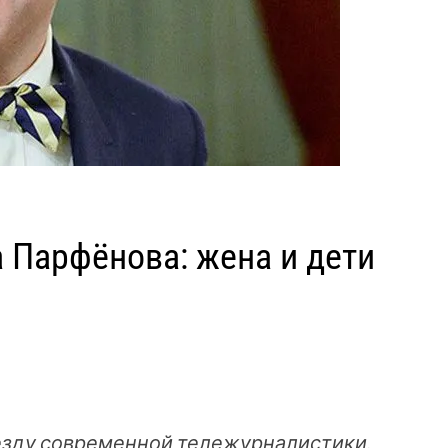
 Парфёнова: жена и дети
езду современной тележурналистики.