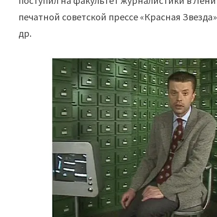
поступил на факультет журналистики в Лени
печатной советской прессе «Красная Звезда»
др.