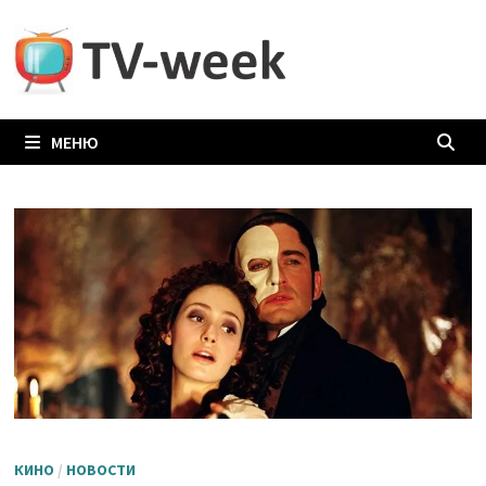
Перейти
к
содержимому
МЕНЮ
КИНО
/
НОВОСТИ