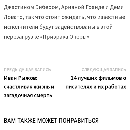
Джастином Бибером, Арианой Гранде и Деми
Ловато, так что стоит ожидать, что известные
исполнители будут задействованы в этой
перезагрузке «Призрака Оперы».
Навигация
Предыдущая
С
ПРЕДЫДУЩАЯ ЗАПИСЬ
СЛЕДУЮЩАЯ ЗАПИСЬ
запись:
з
Иван Рыжов:
14 лучших фильмов о
по
счастливая жизнь и
писателях и их работах
записям
загадочная смерть
ВАМ ТАКЖЕ МОЖЕТ ПОНРАВИТЬСЯ