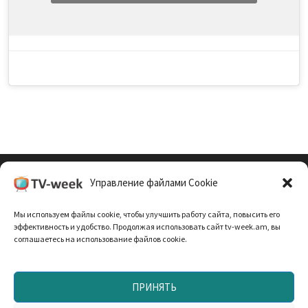
Управление файлами Cookie
Cookie Policy (EU)
Мы используем файлы cookie, чтобы улучшить работу сайта, повысить его
Политика Конфиденциальности
эффективность и удобство. Продолжая использовать сайт tv-week.am, вы
соглашаетесь на использование файлов cookie.
ПРИНЯТЬ
Запрещено использование материалов TV-неделя без