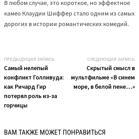
В любом случае, это короткое, но эффектное
камео Клаудии Шиффер стало одним из самых
дорогих в истории романтических комедий.
Навигация
Предыдущая
С
ПРЕДЫДУЩАЯ ЗАПИСЬ
СЛЕДУЮЩАЯ ЗАПИСЬ
запись:
з
Самый нелепый
Скрытый смысл в
по
конфликт Голливуда:
мультфильме «В синем
записям
как Ричард Гир
море, в белой пене…»
потерял роль из-за
горчицы
ВАМ ТАКЖЕ МОЖЕТ ПОНРАВИТЬСЯ