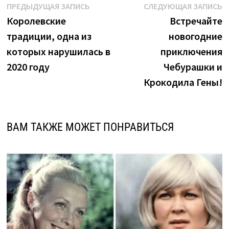
Навигация
Предыдущая
С
ПРЕДЫДУЩАЯ ЗАПИСЬ
СЛЕДУЮЩАЯ ЗАПИСЬ
запись:
з
Королевские
Встречайте
по
традиции, одна из
новогодние
записям
которых нарушилась в
приключения
2020 году
Чебурашки и
Крокодила Гены!
ВАМ ТАКЖЕ МОЖЕТ ПОНРАВИТЬСЯ