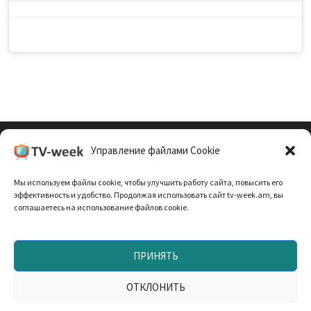
Управление файлами Cookie
Cookie Policy (EU)
Мы используем файлы cookie, чтобы улучшить работу сайта, повысить его
Политика Конфиденциальности
эффективность и удобство. Продолжая использовать сайт tv-week.am, вы
соглашаетесь на использование файлов cookie.
ПРИНЯТЬ
Запрещено использование материалов TV-неделя без
согласования с редакцией. При использовании
ОТКЛОНИТЬ
материалов прямая текстовая ссылка на TV-week.am —