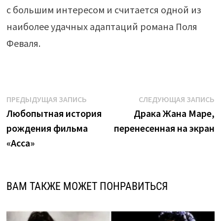
с большим интересом и считается одной из
наиболее удачных адаптаций романа Поля
Феваля.
Навигация
Предыдущая
С
ПРЕДЫДУЩАЯ ЗАПИСЬ
СЛЕДУЮЩАЯ ЗАПИСЬ
запись:
з
Любопытная история
Драка Жана Маре,
по
рождения фильма
перенесенная на экран
записям
«Асса»
ВАМ ТАКЖЕ МОЖЕТ ПОНРАВИТЬСЯ