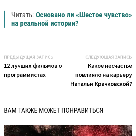
Читать:
Основано ли «Шестое чувство»
на реальной истории?
Навигация
Предыдущая
С
ПРЕДЫДУЩАЯ ЗАПИСЬ
СЛЕДУЮЩАЯ ЗАПИСЬ
запись:
з
12 лучших фильмов о
Какое несчастье
по
программистах
повлияло на карьеру
записям
Натальи Крачковской?
ВАМ ТАКЖЕ МОЖЕТ ПОНРАВИТЬСЯ