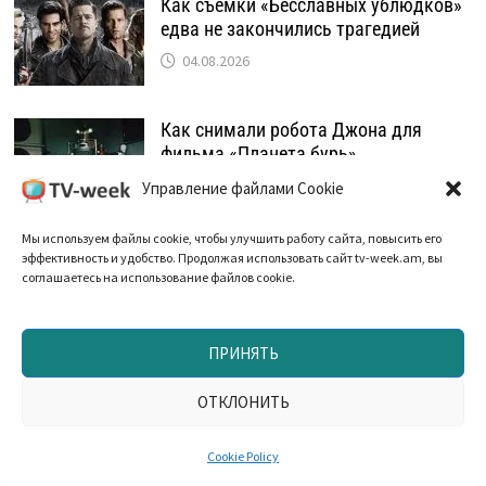
Как съемки «Бесславных ублюдков»
едва не закончились трагедией
04.08.2026
Как снимали робота Джона для
фильма «Планета бурь»
02.08.2026
Управление файлами Cookie
Мы используем файлы cookie, чтобы улучшить работу сайта, повысить его
эффективность и удобство. Продолжая использовать сайт tv-week.am, вы
соглашаетесь на использование файлов cookie.
ПРИНЯТЬ
ОТКЛОНИТЬ
Click to accept marketing cookies and
enable this content
Cookie Policy