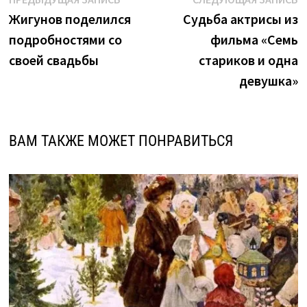
Навигация
запись:
з
Жигунов поделился
Судьба актрисы из
по
подробностями со
фильма «Семь
записям
своей свадьбы
стариков и одна
девушка»
ВАМ ТАКЖЕ МОЖЕТ ПОНРАВИТЬСЯ