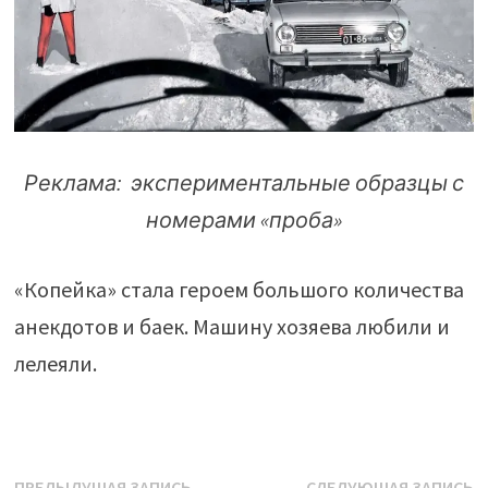
Реклама: экспериментальные образцы с
номерами «проба»
«Копейка» стала героем большого количества
анекдотов и баек. Машину хозяева любили и
лелеяли.
Предыдущая
С
ПРЕДЫДУЩАЯ ЗАПИСЬ
СЛЕДУЮЩАЯ ЗАПИСЬ