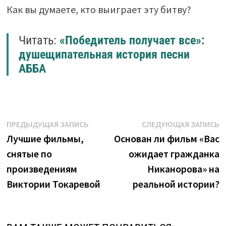
Как вы думаете, кто выиграет эту битву?
Читать:
«Победитель получает все»:
душещипательная история песни
АББА
Навигация
Предыдущая
С
ПРЕДЫДУЩАЯ ЗАПИСЬ
СЛЕДУЮЩАЯ ЗАПИСЬ
запись:
з
Лучшие фильмы,
Основан ли фильм «Вас
по
снятые по
ожидает гражданка
записям
произведениям
Никанорова» на
Виктории Токаревой
реальной истории?