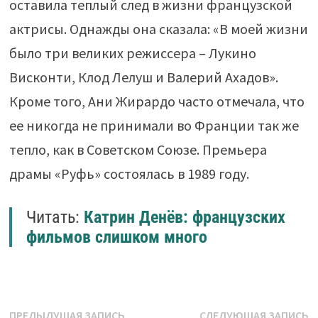
оставила теплый след в жизни французской
актрисы. Однажды она сказала: «В моей жизни
было три великих режиссера – Лукино
Висконти, Клод Лелуш и Валерий Ахадов».
Кроме того, Ани Жирардо часто отмечала, что
ее никогда не принимали во Франции так же
тепло, как в Советском Союзе. Премьера
драмы «Руфь» состоялась в 1989 году.
Читать:
Катрин Денёв: французских
фильмов слишком много
Навигация
Предыдущая
С
ПРЕДЫДУЩАЯ ЗАПИСЬ
СЛЕДУЮЩАЯ ЗАПИСЬ