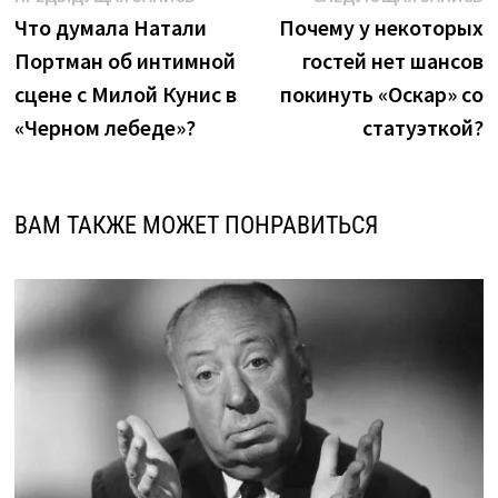
запись:
з
Что думала Натали
Почему у некоторых
по
Портман об интимной
гостей нет шансов
записям
сцене с Милой Кунис в
покинуть «Оскар» со
«Черном лебеде»?
статуэткой?
ВАМ ТАКЖЕ МОЖЕТ ПОНРАВИТЬСЯ