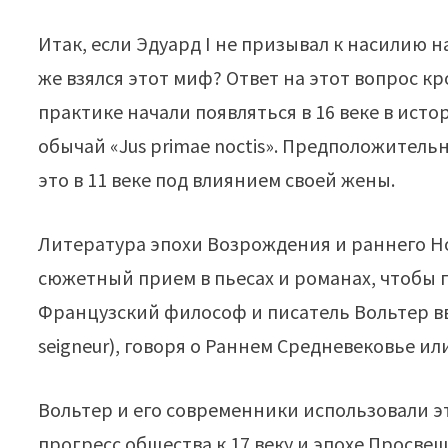
Итак, если Эдуард I не призывал к насилию 
же взялся этот миф? Ответ на этот вопрос кр
практике начали появляться в 16 веке в ист
обычай «Jus primae noctis». Предположитель
это в 11 веке под влиянием своей жены.
Литература эпохи Возрождения и раннего Но
сюжетный прием в пьесах и романах, чтобы 
Французский философ и писатель Вольтер вве
seigneur), говоря о Раннем Средневековье ил
Вольтер и его современники использовали 
прогресс общества к 17 веку и эпохе Просве