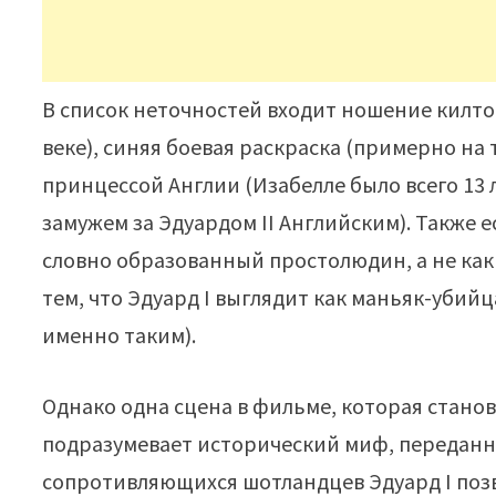
В список неточностей входит ношение килтов
веке), синяя боевая раскраска (примерно на 
принцессой Англии (Изабелле было всего 13 л
замужем за Эдуардом II Английским). Также е
словно образованный простолюдин, а не как 
тем, что Эдуард I выглядит как маньяк-убийц
именно таким).
Однако одна сцена в фильме, которая станов
подразумевает исторический миф, переданны
сопротивляющихся шотландцев Эдуард I позв