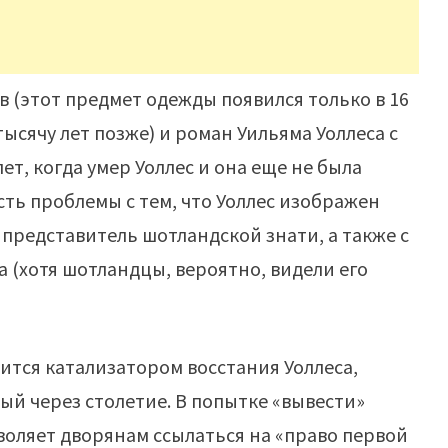
 (этот предмет одежды появился только в 16
тысячу лет позже) и роман Уильяма Уоллеса с
ет, когда умер Уоллес и она еще не была
сть проблемы с тем, что Уоллес изображен
представитель шотландской знати, а также с
а (хотя шотландцы, вероятно, видели его
ится катализатором восстания Уоллеса,
й через столетие. В попытке «вывести»
оляет дворянам ссылаться на «право первой