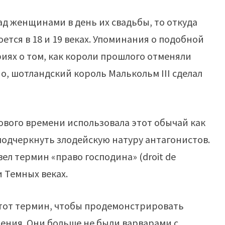
над женщинами в день их свадьбы, то откуда
оется в 18 и 19 веках. Упоминания о подобной
ориях о том, как короли прошлого отменяли
но, шотландский король Малькольм III сделал
вого времени использовала этот обычай как
подчеркнуть злодейскую натуру антагонистов.
л термин «право господина» (droit de
и Темных веках.
этот термин, чтобы продемонстрировать
щения. Они больше не были варварами с