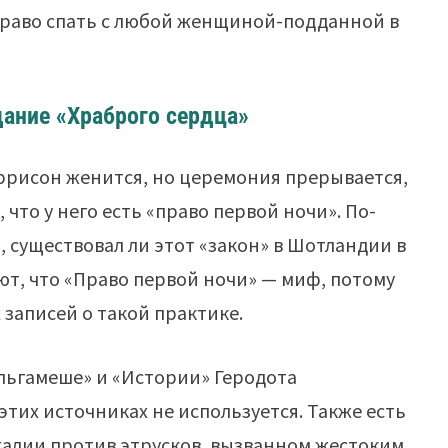
т право спать с любой женщиной-подданной в
дание «Храброго сердца»
ррисон женится, но церемония прерывается,
 что у него есть «право первой ночи». По-
 существовал ли этот «закон» в Шотландии в
ют, что «Право первой ночи» — миф, потому
 записей о такой практике.
ильгамеше» и «Истории» Геродота
тих источниках не используется. Также есть
талии против этрусков, вызванном жестоким