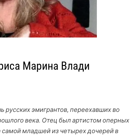
триса Марина Влади
чь русских эмигрантов, переехавших во
рошлого века. Отец был артистом оперных
ла самой младшей из четырех дочерей в