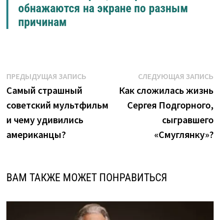
обнажаются на экране по разным
причинам
Навигация
Предыдущая
С
ПРЕДЫДУЩАЯ ЗАПИСЬ
СЛЕДУЮЩАЯ ЗАПИСЬ
запись:
з
Cамый страшный
Как сложилась жизнь
по
советский мультфильм
Сергея Подгорного,
записям
и чему удивились
сыгравшего
американцы?
«Смуглянку»?
ВАМ ТАКЖЕ МОЖЕТ ПОНРАВИТЬСЯ