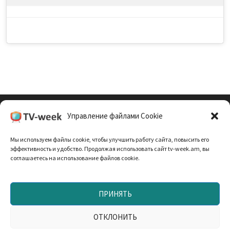
Управление файлами Cookie
Cookie Policy (EU)
Мы используем файлы cookie, чтобы улучшить работу сайта, повысить его
Политика Конфиденциальности
эффективность и удобство. Продолжая использовать сайт tv-week.am, вы
соглашаетесь на использование файлов cookie.
ПРИНЯТЬ
Запрещено использование материалов TV-неделя без
согласования с редакцией. При использовании
ОТКЛОНИТЬ
материалов прямая текстовая ссылка на TV-week.am —