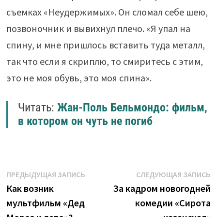
съемках «Неудержимых». Он сломал себе шею,
позвоночник и вывихнул плечо. «Я упал на
спину, и мне пришлось вставить туда металл,
так что если я скриплю, то смиритесь с этим,
это не моя обувь, это моя спина».
Читать:
Жан-Поль Бельмондо: фильм,
в котором он чуть не погиб
Навигация
Предыдущая
С
ПРЕДЫДУЩАЯ ЗАПИСЬ
СЛЕДУЮЩАЯ ЗАПИСЬ
запись:
з
Как возник
За кадром новогодней
по
мультфильм «Дед
комедии «Сирота
записям