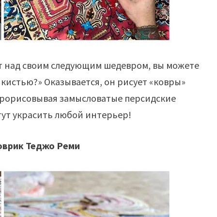
ет над своим следующим шедевром, вы можете
 кистью?» Оказывается, он рисует «ковры»
прорисовывая замысловатые персидские
гут украсить любой интерьер!
оврик Теджо Реми