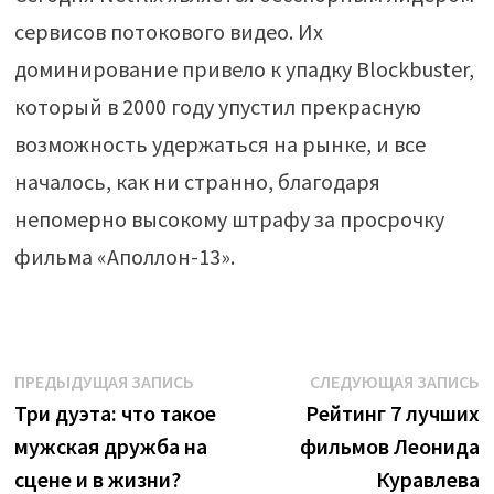
сервисов потокового видео. Их
доминирование привело к упадку Blockbuster,
который в 2000 году упустил прекрасную
возможность удержаться на рынке, и все
началось, как ни странно, благодаря
непомерно высокому штрафу за просрочку
фильма «Аполлон-13».
Навигация
Предыдущая
С
ПРЕДЫДУЩАЯ ЗАПИСЬ
СЛЕДУЮЩАЯ ЗАПИСЬ
запись:
з
Три дуэта: что такое
Рейтинг 7 лучших
по
мужская дружба на
фильмов Леонида
записям
сцене и в жизни?
Куравлева