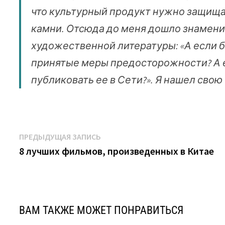
что культурный продукт нужно защищат
камни. Отсюда до меня дошло знаменит
художественной литературы: «А если б
принятые меры предосторожности? А е
публиковать ее в Сети?». Я нашел свою
Навигация
Предыдущая
ПРЕДЫДУЩАЯ ЗАПИСЬ
запись:
8 лучших фильмов, произведенных в Китае
по
записям
ВАМ ТАКЖЕ МОЖЕТ ПОНРАВИТЬСЯ