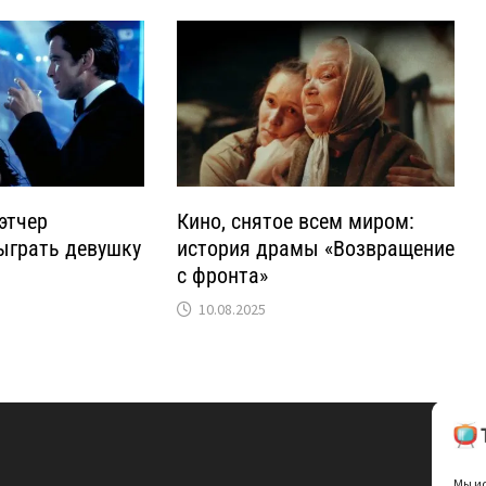
этчер
Кино, снятое всем миром:
ыграть девушку
история драмы «Возвращение
с фронта»
10.08.2025
Мы ис