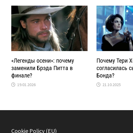
«Легенды осени»: почему
Почему Тери Х
заменили Брэда Питта в
согласилась с
финале?
Бонда?
19.01.2026
21.10.2025
Cookie Policy (EU)