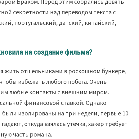
каром Браком. Перед этим собрались девять
тной секретности над переводом текста с
кий, португальский, датский, китайский,
хновила на создание фильма?
ся жить отшельниками в роскошном бункере,
чтобы избежать любого побега. Очень
 им любые контакты с внешним миром.
оссальной финансовой ставкой. Однако
и были изолированы на три недели, первые 10
гадают, откуда взялась утечка, хакер требует
ьную часть романа.