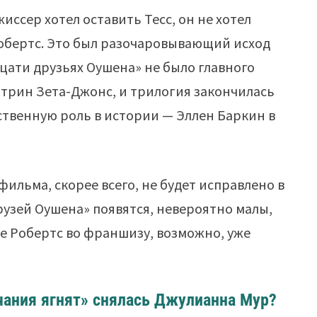
иссер хотел оставить Тесс, он не хотел
 Робертс. Это был разочаровывающий исход
дцати друзьях Оушена» не было главного
этрин Зета-Джонс, и трилогия закончилась
ственную роль в истории — Эллен Баркин в
фильма, скорее всего, не будет исправлено в
рузей Оушена» появятся, невероятно малы,
е Робертс во франшизу, возможно, уже
ания ягнят» снялась Джулианна Мур?