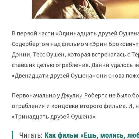
В первой части «Одиннадцать друзей Оушена
Содербергом над фильмом «Эрин Брокович».
Дэнни, Тесс Оушен, которая встречалась с Т
ставших целью ограбления. Дэнни удалось вер
«Двенадцати друзей Оушена» они снова пож
Первоначально у Джулии Робертс не было бол
ограбления и концовки второго фильма. И, н
«Тринадцать друзей Оушена».
Читать:
Как фильм «Ешь, молись, лю