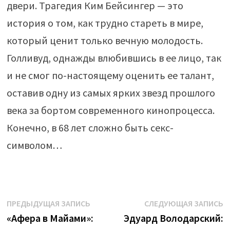
двери. Трагедия Ким Бейсингер — это
история о том, как трудно стареть в мире,
который ценит только вечную молодость.
Голливуд, однажды влюбившись в ее лицо, так
и не смог по-настоящему оценить ее талант,
оставив одну из самых ярких звезд прошлого
века за бортом современного кинопроцесса.
Конечно, в 68 лет сложно быть секс-
символом…
Навигация
Предыдущая
С
ПРЕДЫДУЩАЯ ЗАПИСЬ
СЛЕДУЮЩАЯ ЗАПИСЬ
запись:
з
«Афера в Майами»:
Эдуард Володарский:
по