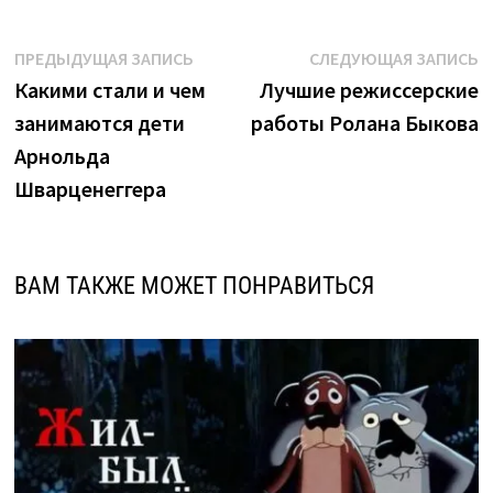
Навигация
Предыдущая
С
ПРЕДЫДУЩАЯ ЗАПИСЬ
СЛЕДУЮЩАЯ ЗАПИСЬ
запись:
з
Какими стали и чем
Лучшие режиссерские
по
занимаются дети
работы Ролана Быкова
записям
Арнольда
Шварценеггера
ВАМ ТАКЖЕ МОЖЕТ ПОНРАВИТЬСЯ