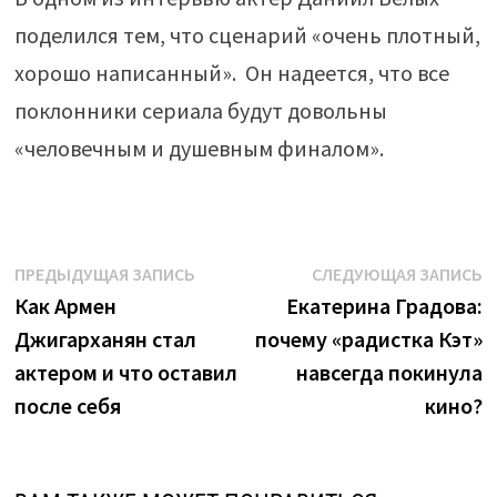
поделился тем, что сценарий «очень плотный,
хорошо написанный». Он надеется, что все
поклонники сериала будут довольны
«человечным и душевным финалом».
Навигация
Предыдущая
С
ПРЕДЫДУЩАЯ ЗАПИСЬ
СЛЕДУЮЩАЯ ЗАПИСЬ
запись:
з
Как Армен
Екатерина Градова:
по
Джигарханян стал
почему «радистка Кэт»
записям
актером и что оставил
навсегда покинула
после себя
кино?