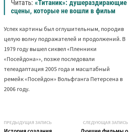
Читать:
«Титаник»: душераздирающие
сцены, которые не вошли в фильм
Успех картины был оглушительным, породив
целую волну подражателей и продолжений. В
1979 году вышел сиквел «Пленники
«Посейдона»», позже последовали
телеадаптация 2005 года и масштабный
ремейк «Посейдон» Вольфганга Петерсена в
2006 году.
Навигация
Предыдущая
С
ПРЕДЫДУЩАЯ ЗАПИСЬ
СЛЕДУЮЩАЯ ЗАПИСЬ
запись:
з
История создания
Лучшие фильмы о