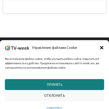
Управление файлами Cookie
Cookie Policy (EU)
Мы используем файлы cookie, чтобы улучшить работу сайта, повысить его
Политика Конфиденциальности
эффективность и удобство. Продолжая использовать сайт tv-week.am, вы
соглашаетесь на использование файлов cookie.
ПРИНЯТЬ
Запрещено использование материалов TV-неделя без
согласования с редакцией. При использовании
ОТКЛОНИТЬ
материалов прямая текстовая ссылка на TV-week.am —
обязательна. Работает на
WordPress
и
Bam
.
Cookie Policy