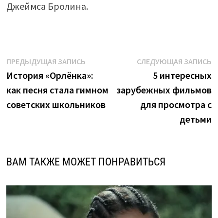
Джеймса Бролина.
Навигация
Предыдущая
С
ПРЕДЫДУЩАЯ ЗАПИСЬ
СЛЕДУЮЩАЯ ЗАПИСЬ
запись:
з
История «Орлёнка»:
5 интересных
по
как песня стала гимном
зарубежных фильмов
записям
советских школьников
для просмотра с
детьми
ВАМ ТАКЖЕ МОЖЕТ ПОНРАВИТЬСЯ