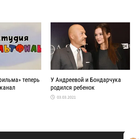
фильма» теперь
У Андреевой и Бондарчука
еканал
родился ребенок
03.03.2021