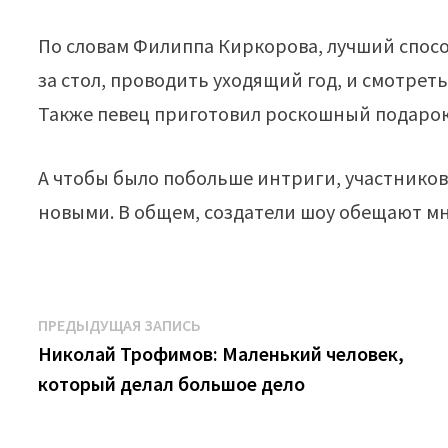
По словам Филиппа Киркорова, лучший спосо
за стол, проводить уходящий год, и смотрет
Также певец приготовил роскошный подарок
А чтобы было побольше интриги, участников
новыми. В общем, создатели шоу обещают м
Навигация
Предыдущая
ПРЕДЫДУЩАЯ ЗАПИСЬ
запись:
Николай Трофимов: Маленький человек,
по
который делал большое дело
записям