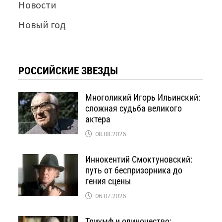
Новости
Новый год
РОССИЙСКИЕ ЗВЕЗДЫ
Многоликий Игорь Ильинский:
сложная судьба великого
актера
08.08.2026
Иннокентий Смоктуновский:
путь от беспризорника до
гения сцены
06.07.2026
Триумф и одиночество: