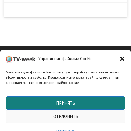
Управление файлами Cookie
Cookie Policy (EU)
Мы используем файлы cookie, чтобы улучшить работу сайта, повысить его
Политика Конфиденциальности
эффективность и удобство. Продолжая использовать сайт tv-week.am, вы
соглашаетесь на использование файлов cookie.
ПРИНЯТЬ
Запрещено использование материалов TV-неделя без
согласования с редакцией. При использовании
ОТКЛОНИТЬ
материалов прямая текстовая ссылка на TV-week.am —
обязательна. Работает на
WordPress
и
Bam
.
Cookie Policy