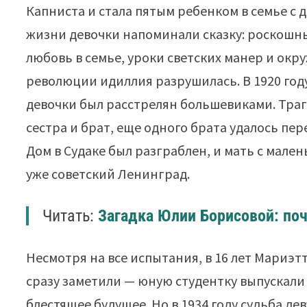
Капниста и стала пятым ребенком в семье с
жизни девочки напоминали сказку: роскошн
любовь в семье, уроки светских манер и окр
революции идиллия разрушилась. В 1920 году
девочки был расстрелян большевиками. Траге
сестра и брат, еще одного брата удалось пер
Дом в Судаке был разграблен, и мать с мал
уже советский Ленинград.
Читать:
Загадка Юлии Борисовой: поч
Несмотря на все испытания, в 16 лет Мариэт
сразу заметили — юную студентку выпускали 
блестящее будущее. Но в 1934 году судьба де