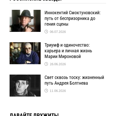
Иннокентий Смоктуновский:
путь от беспризорника до
гения сцены
06.07.2026
Триумф и одиночество:
карьера и личная жизнь
Марии Мироновой
26.06.2026
Свет сквозь тоску: жизненный
путь Андрея Болтнева
11.06.2026
ДАВАЙТЕ ДРУЖИТЬ!