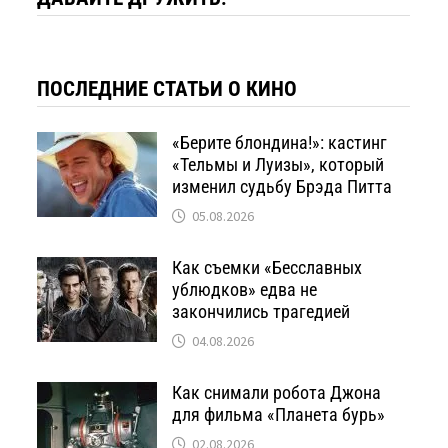
ПОСЛЕДНИЕ СТАТЬИ О КИНО
«Берите блондина!»: кастинг
«Тельмы и Луизы», который
изменил судьбу Брэда Питта
05.08.2026
Как съемки «Бесславных
ублюдков» едва не
закончились трагедией
04.08.2026
Как снимали робота Джона
для фильма «Планета бурь»
02.08.2026