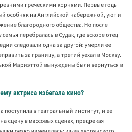
 древними греческими корнями. Первые годы
ый особняк на Английской набережной, уют и
ужение благородного общества. Но после
 семья перебралась в Судак, где вскоре отец
дии следовали одна за другой: умерли ее
еправить за границу, а третий уехал в Москву.
енькой Мариэттой вынуждены были вернуться в
ему актриса избегала кино?
та поступила в театральный институт, и ее
на сцену в массовых сценах, предрекая
вушки резко изменилась: из-за дворянского