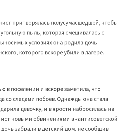
апнист притворялась полусумасшедшей, чтобы
 угольную пыль, которая смешивалась с
выносимых условиях она родила дочь
ского, которого вскоре убили в лагере.
ю в поселении и вскоре заметила, что
да со следами побоев. Однажды она стала
дарила девочку, и в ярости набросилась на
нист новыми обвинениями в «антисоветской
дочь забрали в детский дом, не сообщив