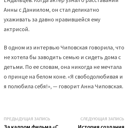
Анны с Даниилом, он стал деликатно
ухаживать за давно нравившейся ему
актрисой.
В одном из интервью Чиповская говорила, что
не хотела бы заводить семью и сидеть дома с
детьми. По ее словам, она никогда не мечтала
о принце на белом коне. «Я свободолюбивая и
я полюбила себя!», — говорит Анна Чиповская.
Навигация
Предыдущая
С
ПРЕДЫДУЩАЯ ЗАПИСЬ
СЛЕДУЮЩАЯ ЗАПИСЬ
запись:
з
За кадром фильма «С
История создания