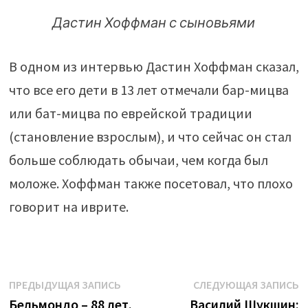
Дастин Хоффман с сыновьями
В одном из интервью Дастин Хоффман сказал,
что все его дети в 13 лет отмечали бар-мицва
или бат-мицва по еврейской традиции
(становление взрослым), и что сейчас он стал
больше соблюдать обычаи, чем когда был
моложе. Хоффман также посетовал, что плохо
говорит на иврите.
Навигация
Предыдущая
С
ПРЕДЫДУЩАЯ ЗАПИСЬ
СЛЕДУЮЩАЯ ЗАПИСЬ
запись:
з
Бельмондо – 88 лет.
Василий Шукшин: