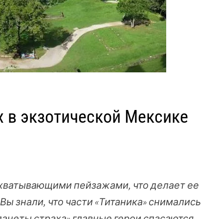
х в экзотической Мексике
хватывающими пейзажами, что делает ее
ы знали, что части «Титаника» снимались
ланеты страха» главные герои спасаются