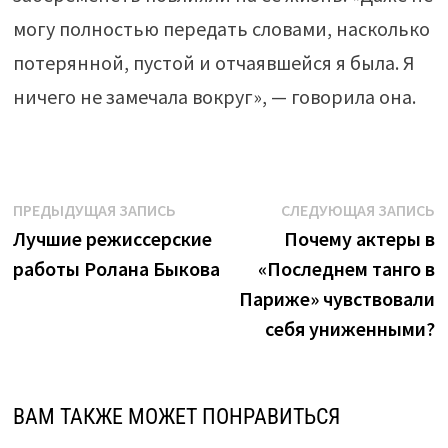
могу полностью передать словами, насколько
потерянной, пустой и отчаявшейся я была. Я
ничего не замечала вокруг», — говорила она.
Навигация
Предыдущая
С
ПРЕДЫДУЩАЯ ЗАПИСЬ
СЛЕДУЮЩАЯ ЗАПИСЬ
запись:
з
Лучшие режиссерские
Почему актеры в
по
работы Ролана Быкова
«Последнем танго в
записям
Париже» чувствовали
себя униженными?
ВАМ ТАКЖЕ МОЖЕТ ПОНРАВИТЬСЯ