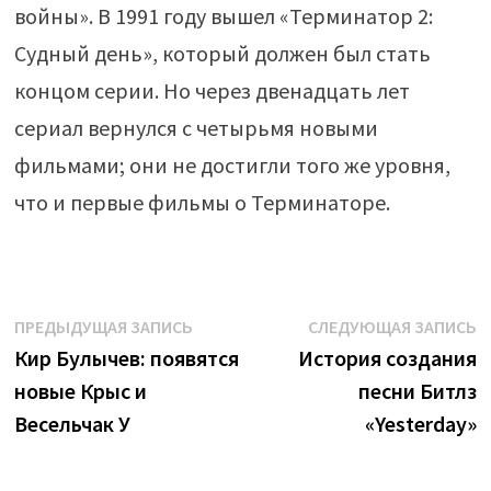
войны». В 1991 году вышел «Терминатор 2:
Судный день», который должен был стать
концом серии. Но через двенадцать лет
сериал вернулся с четырьмя новыми
фильмами; они не достигли того же уровня,
что и первые фильмы о Терминаторе.
Навигация
Предыдущая
С
ПРЕДЫДУЩАЯ ЗАПИСЬ
СЛЕДУЮЩАЯ ЗАПИСЬ
запись:
з
Кир Булычев: появятся
История создания
по
новые Крыс и
песни Битлз
записям
Весельчак У
«Yesterday»