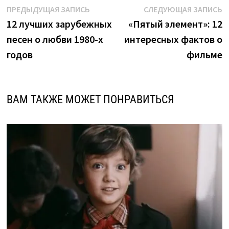
Навигация
Предыдущая
С
ПРЕДЫДУЩАЯ ЗАПИСЬ
СЛЕДУЮЩАЯ ЗАПИСЬ
запись:
з
12 лучших зарубежных
«Пятый элемент»: 12
по
песен о любви 1980-х
интересных фактов о
записям
годов
фильме
ВАМ ТАКЖЕ МОЖЕТ ПОНРАВИТЬСЯ