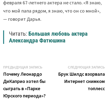
февраля 67-летнего актера не стало. «Я знаю,
что мой папа рядом, я знаю, что он со мной»,
— говорит Дарья.
Читать:
Большая любовь актера
Александра Фатюшина
Навигация
Предыдущая
С
ПРЕДЫДУЩАЯ ЗАПИСЬ
СЛЕДУЮЩАЯ ЗАПИСЬ
запись:
з
Почему Леонардо
Брук Шилдс взорвала
по
ДиКаприо хотел бы
Интернет снимком
записям
сыграть в «Парке
топлесс
Юрского периода»?