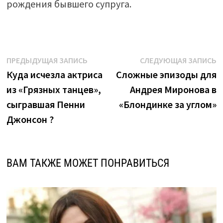
рождения бывшего супруга.
Навигация
Предыдущая
С
ПРЕДЫДУЩАЯ ЗАПИСЬ
СЛЕДУЮЩАЯ ЗАПИСЬ
запись:
з
Куда исчезла актриса
Сложные эпизоды для
по
из «Грязных танцев»,
Андрея Миронова в
записям
сыгравшая Пенни
«Блондинке за углом»
Джонсон ?
ВАМ ТАКЖЕ МОЖЕТ ПОНРАВИТЬСЯ