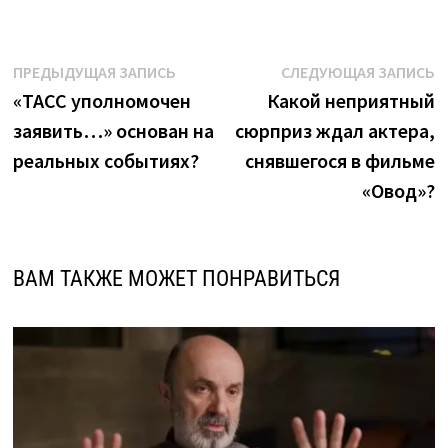
Навигация
Предыдущая
С
ПРЕДЫДУЩАЯ ЗАПИСЬ
СЛЕДУЮЩАЯ ЗАПИСЬ
запись:
з
«ТАСС уполномочен
Какой неприятный
по
заявить…» основан на
сюрприз ждал актера,
записям
реальных событиях?
снявшегося в фильме
«Овод»?
ВАМ ТАКЖЕ МОЖЕТ ПОНРАВИТЬСЯ