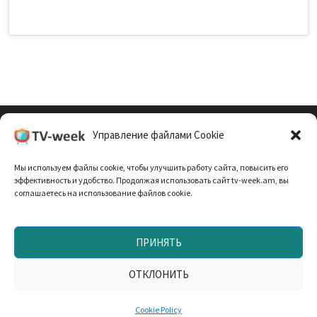
Управление файлами Cookie
Cookie Policy (EU)
Мы используем файлы cookie, чтобы улучшить работу сайта, повысить его
Политика Конфиденциальности
эффективность и удобство. Продолжая использовать сайт tv-week.am, вы
соглашаетесь на использование файлов cookie.
ПРИНЯТЬ
Запрещено использование материалов TV-неделя без
согласования с редакцией. При использовании
ОТКЛОНИТЬ
материалов прямая текстовая ссылка на TV-week.am —
обязательна. Работает на
WordPress
и
Bam
.
Cookie Policy