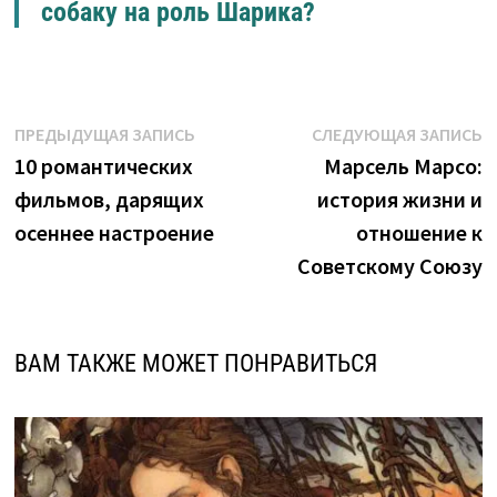
собаку на роль Шарика?
Навигация
Предыдущая
С
ПРЕДЫДУЩАЯ ЗАПИСЬ
СЛЕДУЮЩАЯ ЗАПИСЬ
запись:
з
10 романтических
Марсель Марсо:
по
фильмов, дарящих
история жизни и
записям
осеннее настроение
отношение к
Советскому Союзу
ВАМ ТАКЖЕ МОЖЕТ ПОНРАВИТЬСЯ