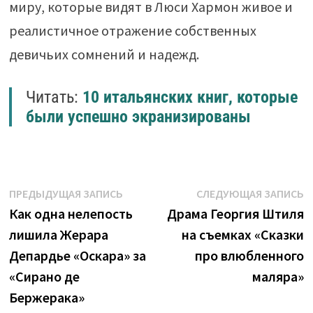
миру, которые видят в Люси Хармон живое и
реалистичное отражение собственных
девичьих сомнений и надежд.
Читать:
10 итальянских книг, которые
были успешно экранизированы
Навигация
Предыдущая
С
ПРЕДЫДУЩАЯ ЗАПИСЬ
СЛЕДУЮЩАЯ ЗАПИСЬ
запись:
з
Как одна нелепость
Драма Георгия Штиля
по
лишила Жерара
на съемках «Сказки
записям
Депардье «Оскара» за
про влюбленного
«Сирано де
маляра»
Бержерака»