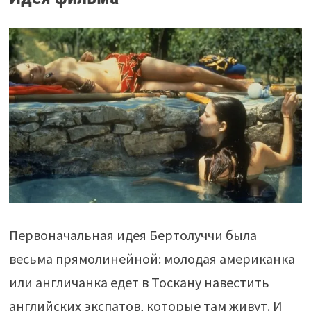
Первоначальная идея Бертолуччи была
весьма прямолинейной: молодая американка
или англичанка едет в Тоскану навестить
английских экспатов, которые там живут. И