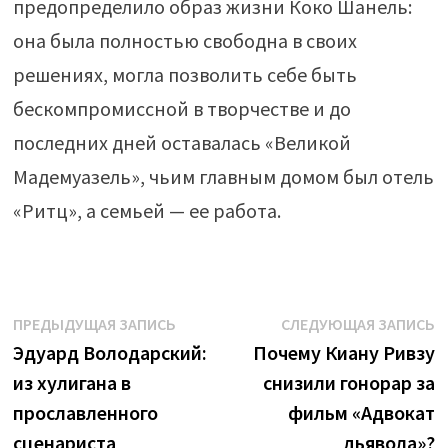
предопределило образ жизни Коко Шанель:
она была полностью свободна в своих
решениях, могла позволить себе быть
бескомпромиссной в творчестве и до
последних дней оставалась «Великой
Мадемуазель», чьим главным домом был отель
«Ритц», а семьей — ее работа.
Навигация
Предыдущая
С
ПРЕДЫДУЩАЯ ЗАПИСЬ
СЛЕДУЮЩАЯ ЗАПИСЬ
запись:
з
Эдуард Володарский:
Почему Киану Ривзу
по
из хулигана в
снизили гонорар за
записям
прославленного
фильм «Адвокат
сценариста
дьявола»?