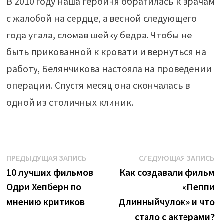
В 2010 году наша героиня обратилась к врачам
с жалобой на сердце, а весной следующего
года упала, сломав шейку бедра. Чтобы не
быть прикованной к кровати и вернуться на
работу, Белянчикова настояла на проведении
операции. Спустя месяц она скончалась в
одной из столичных клиник.
Навигация
Предыдущая
С
ПРЕДЫДУЩАЯ ЗАПИСЬ
СЛЕДУЮЩАЯ ЗАПИСЬ
запись:
з
10 лучших фильмов
Как создавали фильм
по
Одри Хепберн по
«Пеппи
записям
мнению критиков
Длинныйчулок» и что
стало с актерами?