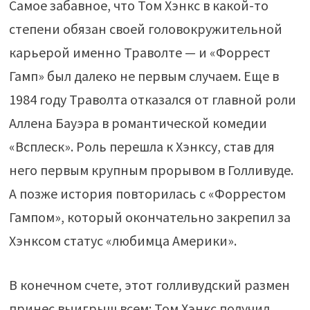
Самое забавное, что Том Хэнкс в какой-то
степени обязан своей головокружительной
карьерой именно Траволте — и «Форрест
Гамп» был далеко не первым случаем. Еще в
1984 году Траволта отказался от главной роли
Аллена Бауэра в романтической комедии
«Всплеск». Роль перешла к Хэнксу, став для
него первым крупным прорывом в Голливуде.
А позже история повторилась с «Форрестом
Гампом», который окончательно закрепил за
Хэнксом статус «любимца Америки».
В конечном счете, этот голливудский размен
принес выигрыш всем: Том Хэнкс получил