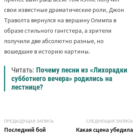
свои известные драматические роли, Джон
Траволта вернулся на вершину Олимпа в
образе стильного гангстера, а зрители
получили две абсолютно разные, но
вошедшие в историю картины.
Читать:
Почему песни из «Лихорадки
субботнего вечера» родились на
лестнице?
Навигация
Предыдущая
С
ПРЕДЫДУЩАЯ ЗАПИСЬ
СЛЕДУЮЩАЯ ЗАПИСЬ
запись:
з
Последний бой
Какая сцена убедила
по